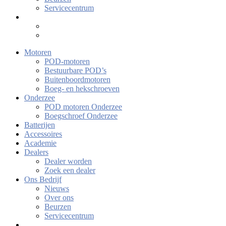
Servicecentrum
Motoren
POD-motoren
Bestuurbare POD’s
Buitenboordmotoren
Boeg- en hekschroeven
Onderzee
POD motoren Onderzee
Boegschroef Onderzee
Batterijen
Accessoires
Academie
Dealers
Dealer worden
Zoek een dealer
Ons Bedrijf
Nieuws
Over ons
Beurzen
Servicecentrum