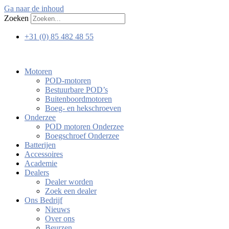
Ga naar de inhoud
Zoeken
+31 (0) 85 482 48 55
Motoren
POD-motoren
Bestuurbare POD’s
Buitenboordmotoren
Boeg- en hekschroeven
Onderzee
POD motoren Onderzee
Boegschroef Onderzee
Batterijen
Accessoires
Academie
Dealers
Dealer worden
Zoek een dealer
Ons Bedrijf
Nieuws
Over ons
Beurzen