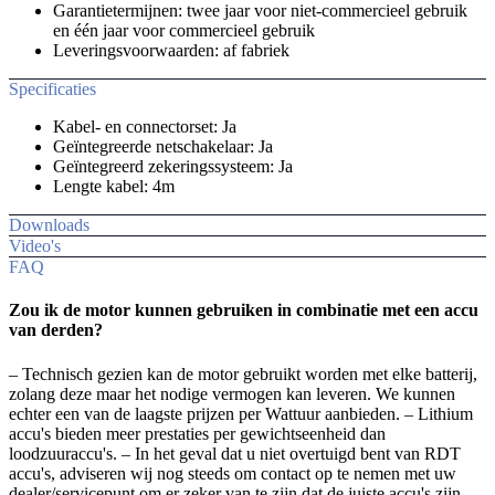
Garantietermijnen: twee jaar voor niet-commercieel gebruik
en één jaar voor commercieel gebruik
Leveringsvoorwaarden: af fabriek
Specificaties
Kabel- en connectorset: Ja
Geïntegreerde netschakelaar: Ja
Geïntegreerd zekeringssysteem: Ja
Lengte kabel: 4m
Downloads
Video's
FAQ
Zou ik de motor kunnen gebruiken in combinatie met een accu
van derden?
– Technisch gezien kan de motor gebruikt worden met elke batterij,
zolang deze maar het nodige vermogen kan leveren. We kunnen
echter een van de laagste prijzen per Wattuur aanbieden. – Lithium
accu's bieden meer prestaties per gewichtseenheid dan
loodzuuraccu's. – In het geval dat u niet overtuigd bent van RDT
accu's, adviseren wij nog steeds om contact op te nemen met uw
dealer/servicepunt om er zeker van te zijn dat de juiste accu's zijn