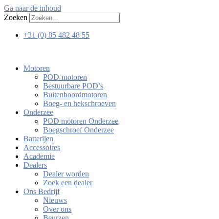
Ga naar de inhoud
Zoeken
+31 (0) 85 482 48 55
Motoren
POD-motoren
Bestuurbare POD’s
Buitenboordmotoren
Boeg- en hekschroeven
Onderzee
POD motoren Onderzee
Boegschroef Onderzee
Batterijen
Accessoires
Academie
Dealers
Dealer worden
Zoek een dealer
Ons Bedrijf
Nieuws
Over ons
Beurzen