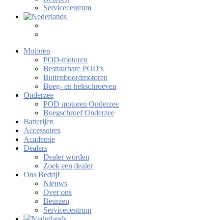
Servicecentrum
Motoren
POD-motoren
Bestuurbare POD’s
Buitenboordmotoren
Boeg- en hekschroeven
Onderzee
POD motoren Onderzee
Boegschroef Onderzee
Batterijen
Accessoires
Academie
Dealers
Dealer worden
Zoek een dealer
Ons Bedrijf
Nieuws
Over ons
Beurzen
Servicecentrum