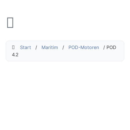
Start
/
Maritim
/
POD-Motoren
/ POD
4.2