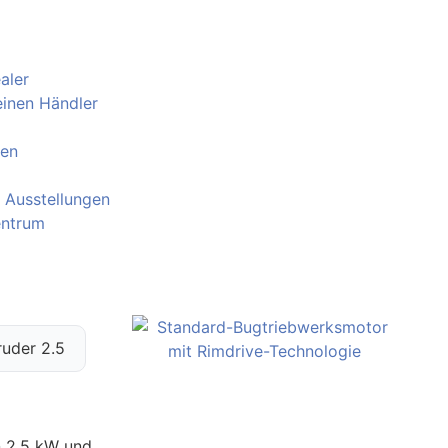
aler
einen Händler
ten
 Ausstellungen
entrum
ruder 2.5
n 2,5 kW und