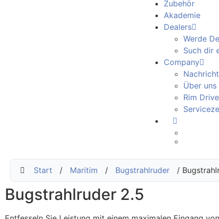
Zubehör
Akademie
Dealers
Werde De
Such dir 
Company
Nachrich
Über uns
Rim Drive
Servicez
Start
/
Maritim
/
Bugstrahlruder
/ Bugstrahl
Bugstrahlruder 2.5
Entfesseln Sie Leistung mit einem maximalen Eingang vo