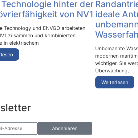
Randantri
e Technologie hinter der
ideale Ant
vrierfähigkeit von NV1
unbemann
ve Technology und ENVGO arbeiteten
Wasserfa
NV1 zusammen und kombinierten
e in elektrischem
Unbemannte Wasse
rlesen
modernen maritim
wichtiger. Sie we
Überwachung,
Weiterlesen
sletter
Abonnieren