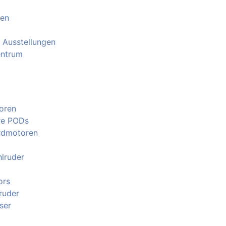
ten
 Ausstellungen
entrum
oren
re PODs
rdmotoren
lruder
ors
ruder
ser