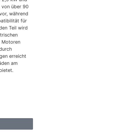
 von über 90
rvor, während
ibilität für
den Teil wird
trischen
e Motoren
 durch
gen erreicht
häden am
ietet.