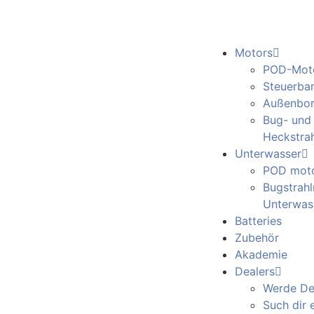
Motors
POD-Mot
Steuerba
Außenbo
Bug- und
Heckstrah
Unterwasser
POD mot
Bugstrahl
Unterwas
Batteries
Zubehör
Akademie
Dealers
Werde De
Such dir 