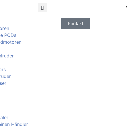
Kontakt
oren
re PODs
rdmotoren
lruder
ors
ruder
ser
aler
einen Händler