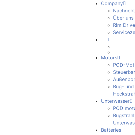
Company
Nachrich
Über uns
Rim Drive
Servicez
Motors
POD-Mot
Steuerba
Außenbo
Bug- und
Heckstrah
Unterwasser
POD mot
Bugstrahl
Unterwas
Batteries