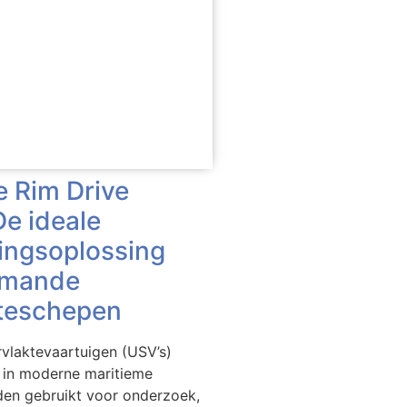
e Rim Drive
e ideale
ingsoplossing
emande
teschepen
laktevaartuigen (USV’s)
 in moderne maritieme
den gebruikt voor onderzoek,