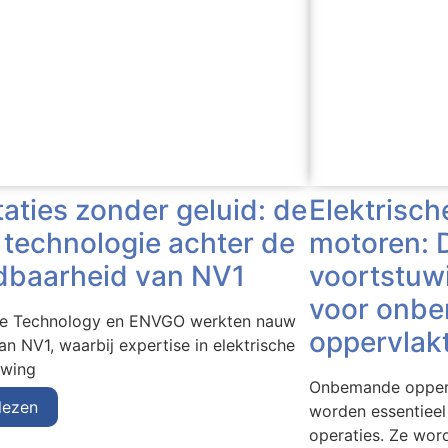
Elektrisch
taties zonder geluid: de
motoren: D
e technologie achter de
voortstuw
baarheid van NV1
voor onb
ve Technology en ENVGO werkten nauw
oppervlak
n NV1, waarbij expertise in elektrische
uwing
Onbemande opperv
lezen
worden essentieel
operaties. Ze wor