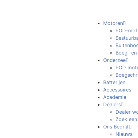
Motoren
POD-mot
Bestuurb
Buitenbo
Boeg- en
Onderzee
POD moto
Boegschr
Batterijen
Accessoires
Academie
Dealers
Dealer w
Zoek een
Ons Bedrijf
Nieuws