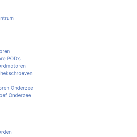
entrum
oren
are POD’s
ordmotoren
 hekschroeven
ren Onderzee
oef Onderzee
orden