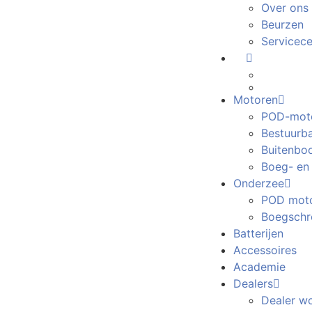
Over ons
Beurzen
Servicec
Motoren
POD-mot
Bestuurb
Buitenbo
Boeg- en
Onderzee
POD moto
Boegschr
Batterijen
Accessoires
Academie
Dealers
Dealer w