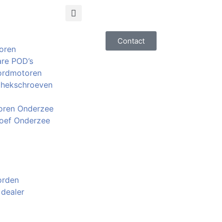
Contact
oren
are POD’s
ordmotoren
 hekschroeven
ren Onderzee
oef Onderzee
orden
 dealer