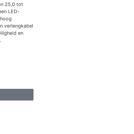
n 25,0 tot
 een LED-
erhoog
jn verlengkabel
ligheid en
.