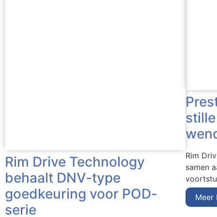
Pres
still
wend
Rim Dri
Rim Drive Technology
samen aa
behaalt DNV-type
voortst
goedkeuring voor POD-
Meer 
serie