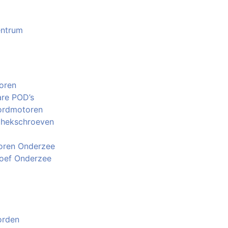
entrum
oren
are POD’s
ordmotoren
 hekschroeven
ren Onderzee
oef Onderzee
orden