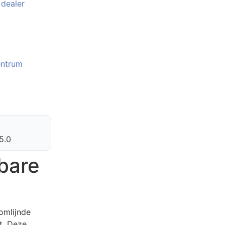
 dealer
entrum
5.0
bare
omlijnde
it. Deze