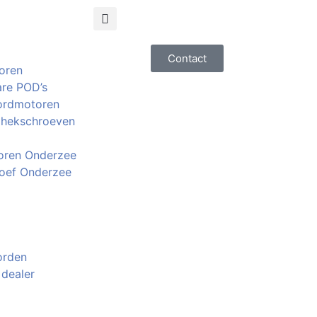
Contact
oren
are POD’s
ordmotoren
 hekschroeven
ren Onderzee
oef Onderzee
orden
 dealer