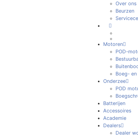
Over ons
Beurzen
Servicec
Motoren
POD-mot
Bestuurb
Buitenbo
Boeg- en
Onderzee
POD moto
Boegschr
Batterijen
Accessoires
Academie
Dealers
Dealer w