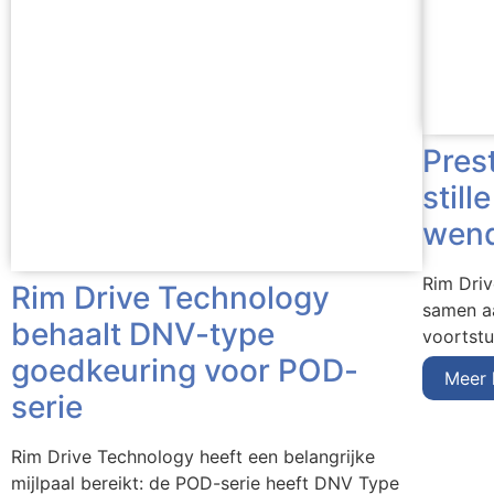
Pres
still
wend
Rim Dri
Rim Drive Technology
samen aa
behaalt DNV-type
voortst
goedkeuring voor POD-
Meer 
serie
Rim Drive Technology heeft een belangrijke
mijlpaal bereikt: de POD-serie heeft DNV Type