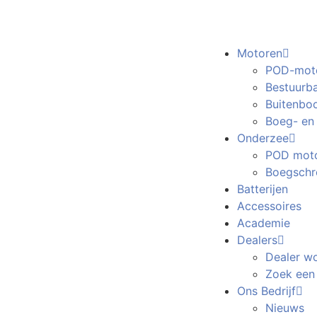
Motoren
POD-mot
Bestuurb
Buitenbo
Boeg- en
Onderzee
POD moto
Boegschr
Batterijen
Accessoires
Academie
Dealers
Dealer w
Zoek een
Ons Bedrijf
Nieuws