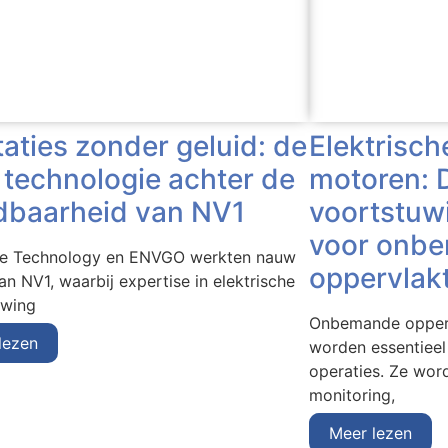
Elektrisch
taties zonder geluid: de
motoren: D
e technologie achter de
voortstuw
baarheid van NV1
voor onb
ve Technology en ENVGO werkten nauw
oppervlak
n NV1, waarbij expertise in elektrische
uwing
Onbemande opperv
lezen
worden essentieel
operaties. Ze wor
monitoring,
Meer lezen