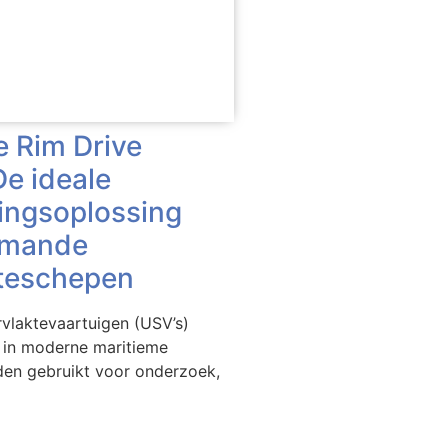
e Rim Drive
e ideale
ingsoplossing
emande
teschepen
laktevaartuigen (USV’s)
 in moderne maritieme
den gebruikt voor onderzoek,