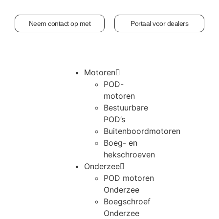
Neem contact op met
Portaal voor dealers
Motoren
POD-
motoren
Bestuurbare
POD’s
Buitenboordmotoren
Boeg- en
hekschroeven
Onderzee
POD motoren
Onderzee
Boegschroef
Onderzee